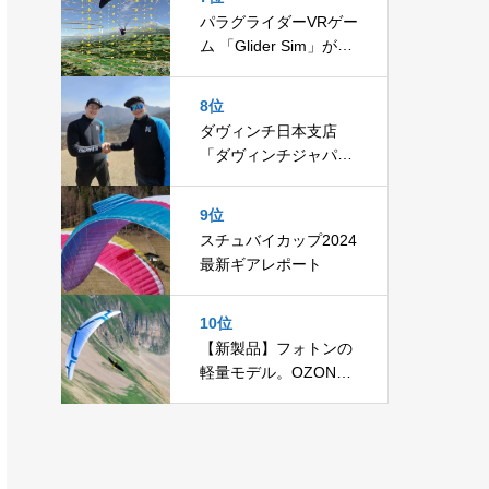
パラグライダーVRゲー
ム 「Glider Sim」がま
すます魅力的に！
8位
ダヴィンチ日本支店
「ダヴィンチジャパ
ン」始動！
9位
スチュバイカップ2024
最新ギアレポート
10位
【新製品】フォトンの
軽量モデル。OZONE
「ライト」リリース！