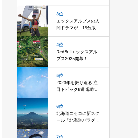
ッドハーネス「RAC
E」
3位
エックスアルプスの人
間ドラマが、15分版・
全10回で放送決定！
4位
RedBullエックスアル
プス2025開幕！
5位
2023年を振り返る 注
目トピック8選 ⑧昨年
旅立った空の達人
6位
北海道ニセコに新スク
ール「北海道パラグラ
イダースクール」開
校！
7位