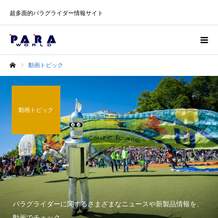
超多面的パラグライダー情報サイト
動画トピック
ホーム
動画トピック
パラグライダーに関するさまざまなニュースや新製品情報を、
動画でチェック。