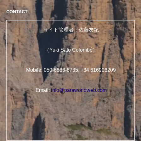
CONTACT
サイト管理者：佐藤友紀
（Yuki Sato Colombé）
Mobile: 050-6883-6735, +34 616906209
Email:
info@paraworldweb.com