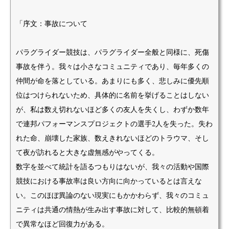
「序文：事故について
パラグライダー競技は、パラグライダー全般と同様に、死傷
事故を伴う。我々は小さなコミュニティであり、毎年多くの
仲間が命を落としている。あまりにも多く、悲しみに優先順
位はつけられないため、具体的に名前を挙げることはしない
が、私は数え切れないほど多くの友人を失くし、わずか数年
で連邦パフォーマンスプロジェクトの選手2人を失った。失わ
れた命、崩壊した家族、数えきれないほどのトラウマ、そし
て夜が訪れると大きな虚無感がやってくる。
数字を並べて統計を語るつもりはないが、我々の活動や国際
競技における事故率は良い方向に向かっているとは言えな
い。このほぼ異論のない現実にもかかわらず、我々のコミュ
ニティは共通の情熱が生み出す事故に対して、比較的無頓着
で異常なほど回復力がある。