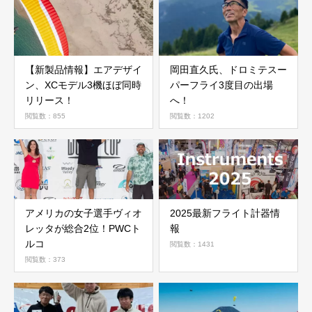
【新製品情報】エアデザイ
岡田直久氏、ドロミテスー
ン、XCモデル3機ほぼ同時
パーフライ3度目の出場
リリース！
へ！
閲覧数：855
閲覧数：1202
アメリカの女子選手ヴィオ
2025最新フライト計器情
レッタが総合2位！PWCト
報
ルコ
閲覧数：1431
閲覧数：373