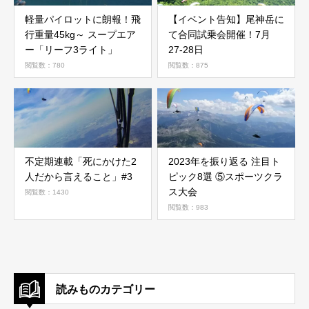
軽量パイロットに朗報！飛
【イベント告知】尾神岳に
行重量45kg～ スープエア
て合同試乗会開催！7月
ー「リーフ3ライト」
27-28日
閲覧数：780
閲覧数：875
不定期連載「死にかけた2
2023年を振り返る 注目ト
人だから言えること」#3
ピック8選 ⑤スポーツクラ
ス大会
閲覧数：1430
閲覧数：983
読みものカテゴリー