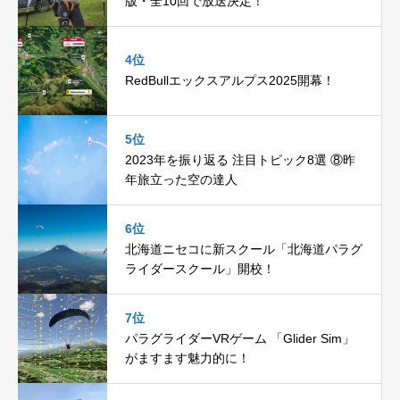
版・全10回で放送決定！
4位
RedBullエックスアルプス2025開幕！
5位
2023年を振り返る 注目トピック8選 ⑧昨
年旅立った空の達人
6位
北海道ニセコに新スクール「北海道パラグ
ライダースクール」開校！
7位
パラグライダーVRゲーム 「Glider Sim」
がますます魅力的に！