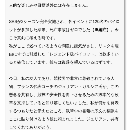
人的な楽しみや目標以外には存在しません。
SRSが3シーズン完全実施され、各イベントに120名のパイロ
ットが参加した結果、死亡事故はゼロでした
（※編注）
。今
こそ真剣に考える時です。
私がここで述べているような問題に嫌気がさし、リスクを理
由にすでに引退した「レジェンド級パイロット」は数多くい
ると確信しています。彼らは復帰を望んでいるはずです。
今日、私の友人であり、競技界で非常に尊敬されている人
物、フランス代表コーチのジュリアン・ガルシア氏が、この
懸念を共有し、競技の安全性を向上させるための抜本的な改
革を支持していると知り嬉しく思いました。私が何かを発表
するつもりだと伝えたところ、執筆中の書籍の序文の翻訳を
ここに貼り付けるよう彼に頼まれました。ジュリアン、共有
してくれてありがとう。