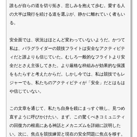
誰もが自らの道を切り拓き、悲しみを抱えて歩む。愛する人
の大半は飛行を続ける道を選ぶが、静かに離れていく者もい
る。
安全面では、状況はほとんど変わっていないようだ。かつて
私は、パラグライダーの競技フライトは安全なアクティビテ
ィだと誰よりも信じていた。むしろ一般的なフライトより安
全だとさえ主張してきた。より厳格な枠組みが効果的な保護
をもたらすと考えたからだ。しかし今では、私は競技でもレ
ジャーでも、私たちのアクティビティが「安全」だとはもは
や信じていない。
この文章を通じて、私たち自身を鏡にまっすぐ映し、見つめ
直すように呼びかけたい。まず、この驚くべきコミュニティ
の回復力の根底にある神話とメカニズムを詳細に説明した
い。次に、焦点を競技練習と現在の安全問題に焦点を移す。