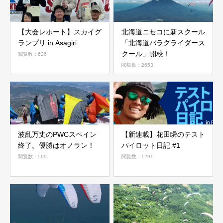
【大会レポート】スカイグ
北海道ニセコに新スクール
ランプリ in Asagiri
「北海道パラグライダース
クール」開校！
閲覧数：626
閲覧数：2653
波乱万丈のPWCスペイン
【新連載】花田瞬のテスト
終了。優勝はオノラン！
パイロット日記 #1
閲覧数：599
閲覧数：1291