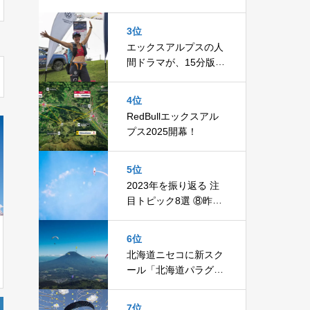
ッドハーネス「RAC
E」
3位
エックスアルプスの人
間ドラマが、15分版・
全10回で放送決定！
4位
RedBullエックスアル
プス2025開幕！
5位
2023年を振り返る 注
目トピック8選 ⑧昨年
旅立った空の達人
6位
北海道ニセコに新スク
ール「北海道パラグラ
イダースクール」開
校！
7位