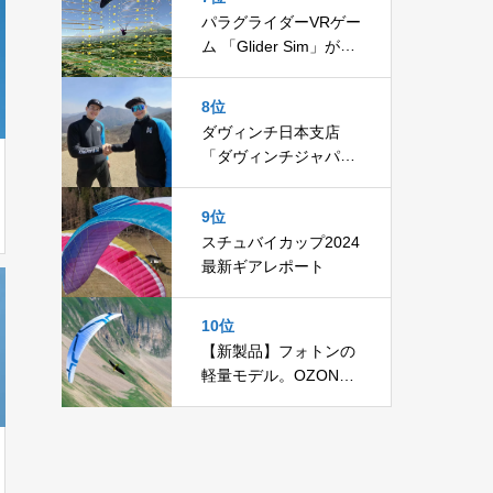
パラグライダーVRゲー
ム 「Glider Sim」がま
すます魅力的に！
8位
ダヴィンチ日本支店
「ダヴィンチジャパ
ン」始動！
9位
スチュバイカップ2024
最新ギアレポート
10位
【新製品】フォトンの
軽量モデル。OZONE
「ライト」リリース！