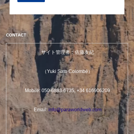
CONTACT
サイト管理者：佐藤友紀
（Yuki Sato Colombé）
Mobile: 050-6883-6735, +34 616906209
Email:
info@paraworldweb.com