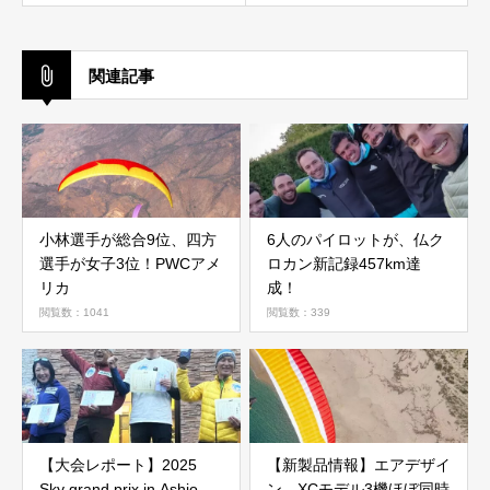
関連記事
小林選手が総合9位、四方
6人のパイロットが、仏ク
選手が女子3位！PWCアメ
ロカン新記録457km達
リカ
成！
閲覧数：1041
閲覧数：339
【大会レポート】2025
【新製品情報】エアデザイ
Sky grand prix in Ashio
ン、XCモデル3機ほぼ同時