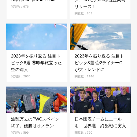
リリース！
閲覧数：676
閲覧数：853
2023年を振り返る 注目ト
2023年を振り返る 注目ト
ピック8選 ⑧昨年旅立った
ピック8選 ④2ライナーC
空の達人
が大トレンドに
閲覧数：2935
閲覧数：1146
波乱万丈のPWCスペイン
日本団表チームにエール
終了。優勝はオノラン！
を！世界選、終盤戦に突入
閲覧数：599
閲覧数：750