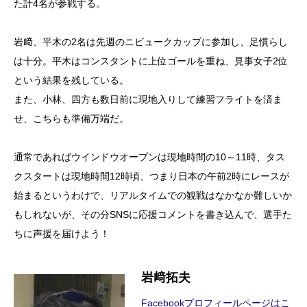
た計4名が参戦する。
岩﨑、平木の2名は先週のニビュークカップに参加し、足慣らし
は十分。平木はコンスタントに上位ゴールを重ね、見事女子2位
という結果を残している。
また、小林、四方も数日前に現地入りして練習フライトを済ま
せ、こちらも準備万端だ。
通常であればウインドウオープンは現地時間の10～11時、タス
クスタートは現地時間12時頃、つまり日本の午前2時にレースが
始まるというわけで、リアルタイムでの観戦はなかなか難しいか
もしれないが、その分SNSに応援コメントを書き込んで、選手た
ちに声援を届けよう！
岩﨑拓夫
Facebookプロフィールページはこ