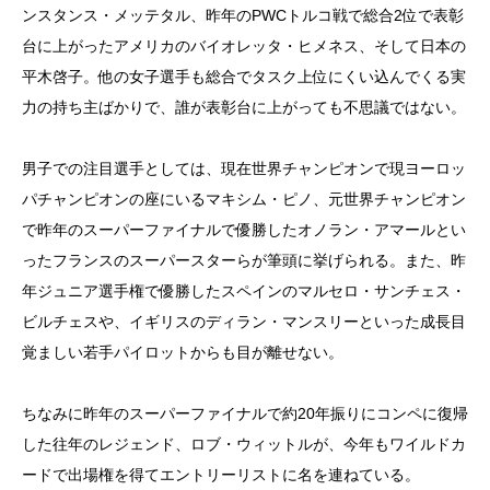
ンスタンス・メッテタル、昨年のPWCトルコ戦で総合2位で表彰
台に上がったアメリカのバイオレッタ・ヒメネス、そして日本の
平木啓子。他の女子選手も総合でタスク上位にくい込んでくる実
力の持ち主ばかりで、誰が表彰台に上がっても不思議ではない。
男子での注目選手としては、現在世界チャンピオンで現ヨーロッ
パチャンピオンの座にいるマキシム・ピノ、元世界チャンピオン
で昨年のスーパーファイナルで優勝したオノラン・アマールとい
ったフランスのスーパースターらが筆頭に挙げられる。また、昨
年ジュニア選手権で優勝したスペインのマルセロ・サンチェス・
ビルチェスや、イギリスのディラン・マンスリーといった成長目
覚ましい若手パイロットからも目が離せない。
ちなみに昨年のスーパーファイナルで約20年振りにコンペに復帰
した往年のレジェンド、ロブ・ウィットルが、今年もワイルドカ
ードで出場権を得てエントリーリストに名を連ねている。