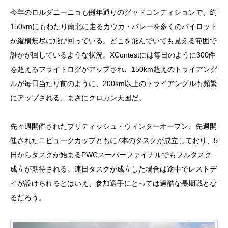
今年のロルダニーニョも例年通りのグッドコンディションで、約
150kmにもわたり南北に走るカウカ・バレーを多くのパイロット
が縦横無尽に飛び回っている。どこを飛んでいても見える範囲で
誰かが回しているような状況。XContestには毎日のように300件
を超えるフライトログがアップされ、150km超えのトライアング
ルが毎日当たり前のように、200km以上のトライアングルも頻繁
にアップされる、まさにクロカン天国だ。
先々週開催されたブリティッシュ・ウィンターオープン、先週開
催されたニビュークカップともに7本のタスクが成立しており、5
日からタスクが始まるPWCスーパーファイナルでもフルタスク
成立が期待される。連日タスクが成立した場合は途中でレストデ
イが設けられるとはいえ、参加選手にとっては過酷な長期戦とな
るだろう。