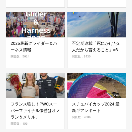
2025最新グライダー＆ハ
不定期連載「死にかけた2
ーネス情報
人だから言えること」#3
閲覧数：5614
閲覧数：1430
フランス強し！PWCスー
スチュバイカップ2024 最
パーファイナル優勝はオノ
新ギアレポート
ラン＆メリル。
閲覧数：2086
閲覧数：455