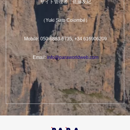
サイト管理者：佐藤友紀
（Yuki Sato Colombé）
Mobile: 050-6883-6735, +34 616906209
Email:
info@paraworldweb.com