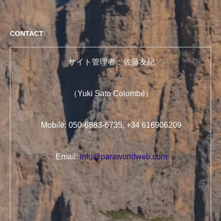
CONTACT
サイト管理者：佐藤友紀
（Yuki Sato Colombé）
Mobile: 050-6883-6735, +34 616906209
Email:
info@paraworldweb.com